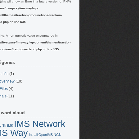
(this will throw an Error in a future version of PHP)
ome/ltveqwsy/imsway/wp-
nt/themes/traction-pro/functions/traction-
nd.php
on line
535
ing
: A non-numeric value encountered in
e/ltveqwsy/imsway/wp-content/themes/traction-
unctions/traction-extend.php
on line
535
égories
alités
(1)
overview
(10)
Files
(4)
rials
(11)
 word cloud
IMS Network
y To IMS
MS Way
Install OpenIMS
NGN