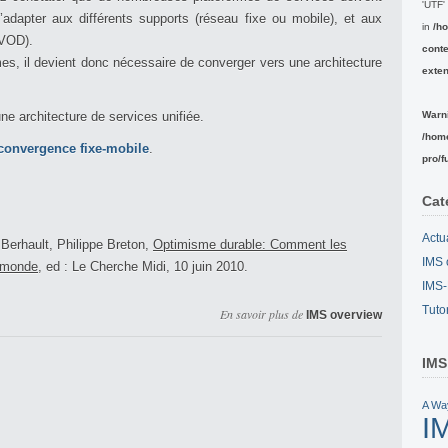
'UTF' 
’adapter aux différents supports (réseau fixe ou mobile), et aux
in
/h
 VOD).
conte
mes, il devient donc nécessaire de converger vers une architecture
exte
ne architecture de services unifiée.
Warn
/hom
convergence fixe-mobile
.
pro/f
Cat
Actu
 Berhault, Philippe Breton,
Optimisme durable: Comment les
IMS 
e monde
, ed : Le Cherche Midi, 10 juin 2010.
IMS-
Tuto
En savoir plus de
IMS overview
IMS
A Wa
I