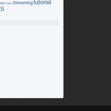
tutorial
Streaming
IMS Core
MS