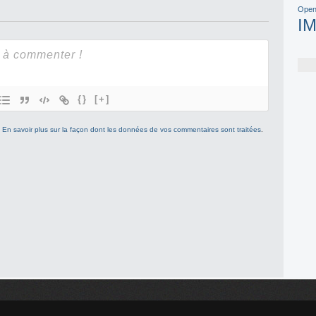
Open
I
{}
[+]
.
En savoir plus sur la façon dont les données de vos commentaires sont traitées
.