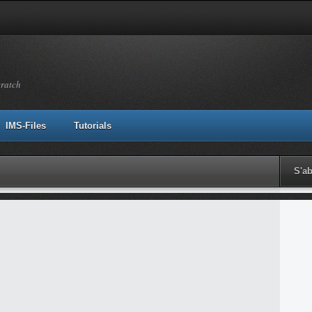
cratch
IMS-Files
Tutorials
S'a