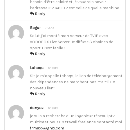
besoin d’être eclairé et jé voudrais savoir
l’adresse 192.168.10.2 est celle de quelle machine
Reply
Begar
11 ans
Salut j’ai monté mon serveur de TVIP avec
VODOBOX Live Server. Je diffuse 3 chaines de
sport. C’est facile !
Reply
tchoqs
12 ans
Slt je m’appelle tchoqs, le lien de téléchargement
des dépendances ne marchent pas. Y’a t’il un
nouveau lien?
Reply
donyaz
12 ans
je suis a recherche d’un ingenieur réseau iptv
multicast pour un travail freelance contacté moi
frmaxx@gmx.com