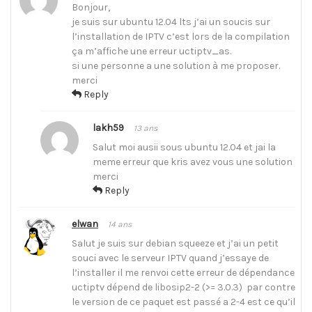
Bonjour,
je suis sur ubuntu 12.04 lts j’ai un soucis sur
l’installation de IPTV c’est lors de la compilation
ça m’affiche une erreur uctiptv_as.
si une personne a une solution à me proposer.
merci
Reply
lakh59
13 ans
Salut moi ausii sous ubuntu 12.04 et jai la
meme erreur que kris avez vous une solution
merci
Reply
elwan
14 ans
Salut je suis sur debian squeeze et j’ai un petit
souci avec le serveur IPTV quand j’essaye de
l’installer il me renvoi cette erreur de dépendance
uctiptv dépend de libosip2-2 (>= 3.0.3) par contre
le version de ce paquet est passé a 2-4 est ce qu’il