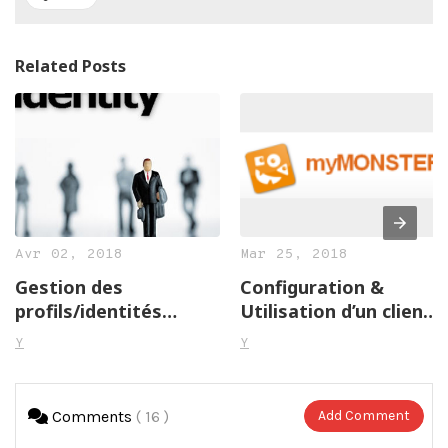
Related Posts
Avr 02, 2018
Mar 25, 2018
Gestion des
Configuration &
profils/identités
Utilisation d’un client
utilisateurs
IMS
Y
Y
Comments
( 16 )
Add Comment