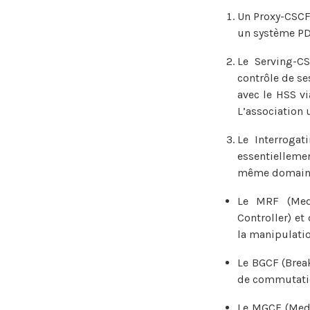
Un Proxy-CSCF 
un système PDF
Le Serving-CS
contrôle de se
avec le HSS v
L’association 
Le Interrogat
essentielleme
même domain
Le MRF (Med
Controller) et
la manipulati
Le BGCF (Brea
de commutatio
Le MGCF (Medi