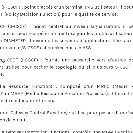
(P-CSCF) : point d’accès d’un terminal IMS utilisateur. Il pe
 (Policy Decision Function) pour la qualité de service.
CF (S-CSCF) : nœud central au niveau signalisation, il pe
ssion et peut récupérer ou mettre à jour les profils utilisat
ia DIAMETER. Il invoque les serveurs d’applications liées au
utilisateur/S-CSCF est stockée dans le HSS.
ing-CSCF (I-CSCF) : fournit une passerelle vers d’autres d
nt utilisé pour cacher la topologie ou si plusieurs S-CSCF 
e.
ia Resource Function) : composé d’un MRFC (Media R
 d’un MRFP (Media Ressource Function Processor), il fournit d
on de contenu multimédia.
kout Gateway Control Function) : utilisé pour passer d’un ré
n de circuit.
a Gateway Controller Function) : contrôle une MGW (Media 