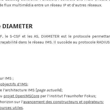
de flux multimédia entre un réseau IP et d’autres réseaux.
le DIAMETER
CF, le S-CSF et les AS, DIAMETER est le protocole permettant
a traçabilité dans le réseau IMS. Il succède au protocole RADIUS 
ur IMS
;
s
objectifs d’IMS
;
e l’architecture IMS [
page actuelle
];
du
projet OpenIMSCore
par l’institut Fraunhofer Fokus;
horizon sur l’
avancement des constructeurs et opérateurs
;
ources utiles
.