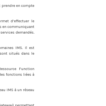
ut prendre en compte
rmet d’effectuer le
eurs en communiquant
x services demandés.
omaines IMS. Il est
sont situés dans le
essource Function
es fonctions liées à
seau IMS à un réseau
Gateway) permettant