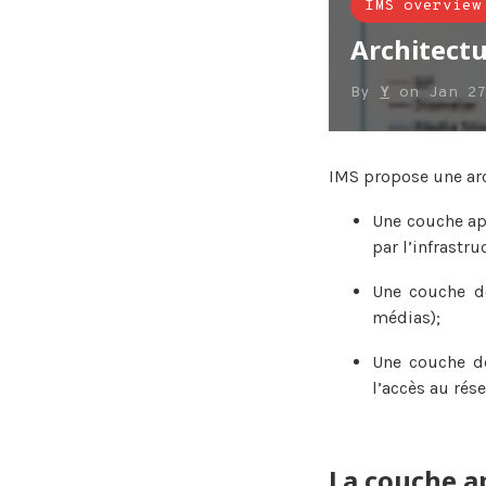
IMS overview
Architect
By
Y
on
Jan 2
IMS propose une arc
Une couche ap
par l’infrastr
Une couche de
médias);
Une couche d
l’accès au rés
La couche a