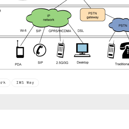
ork
IMS Way