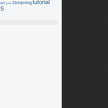
tutorial
Streaming
IMS Core
MS