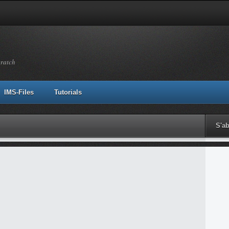
cratch
IMS-Files
Tutorials
S'a