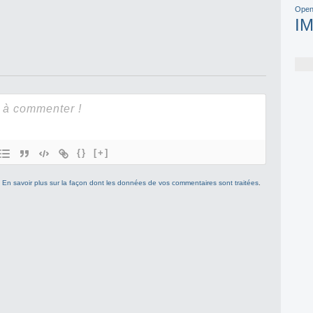
Open
I
{}
[+]
.
En savoir plus sur la façon dont les données de vos commentaires sont traitées
.