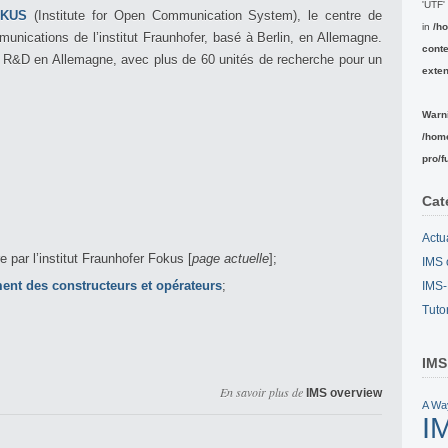
'UTF' 
OKUS
(Institute for Open Communication System), le centre de
in
/h
nications de l’institut Fraunhofer, basé à Berlin, en Allemagne.
conte
de R&D en Allemagne, avec plus de 60 unités de recherche pour un
exte
Warn
/hom
pro/f
Cat
Actu
par l’institut Fraunhofer Fokus [
page actuelle
];
IMS 
ent des constructeurs et opérateurs
;
IMS-
Tuto
IMS
En savoir plus de
IMS overview
A Wa
I