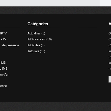
Catégories
A
r IPTV
Actualités
(1)
G
 IPTV
IMS overview
(10)
C
eur de présence
IMS-Files
(4)
C
Tutorials
(11)
I
C
u IMS
I
au IMS
S
ion d’un
ésence