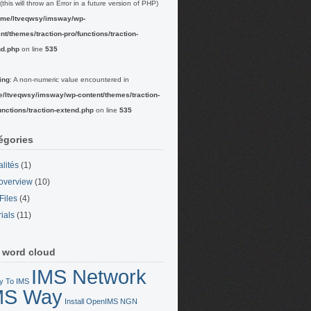
(this will throw an Error in a future version of PHP)
ome/ltveqwsy/imsway/wp-
nt/themes/traction-pro/functions/traction-
nd.php
on line
535
ing
: A non-numeric value encountered in
e/ltveqwsy/imsway/wp-content/themes/traction-
unctions/traction-extend.php
on line
535
égories
alités
(1)
overview
(10)
Files
(4)
rials
(11)
 word cloud
IMS Network
y To IMS
MS Way
Install OpenIMS
NGN