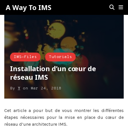
A Way To IMS
IMS-Files
Tutorials
Installation d’un cœur de
réseau IMS
By
Y
on
Mar 24, 2018
Cet article a pour but de vous montrer les différentes
étapes nécessaires pour la mise en place du cœur de
réseau d’une architecture IMS.