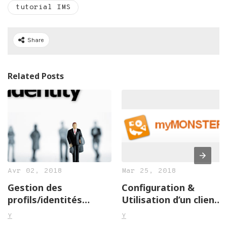
tutorial IMS
Share
Related Posts
Avr 02, 2018
Mar 25, 2018
Gestion des
Configuration &
profils/identités
Utilisation d’un client
utilisateurs
IMS
Y
Y