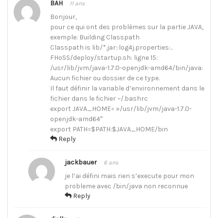
BAH
11 ans
Bonjour,
pour ce qui ont des problèmes sur la partie JAVA,
exemple: Building Classpath
Classpath is lib/*.jar::log4j.properties:..
FHoSS/deploy/startup.sh: ligne 15:
/usr/lib/jvm/java-1.7.0-openjdk-amd64/bin/java:
Aucun fichier ou dossier de ce type.
Il faut définir la variable d’environnement dans le
fichier dans le fichier ~/.bashrc
export JAVA_HOME= »/usr/lib/jvm/java-1.7.0-
openjdk-amd64″
export PATH=$PATH:$JAVA_HOME/bin
Reply
jackbauer
6 ans
je l’ai défini mais rien s’execute pour mon
probleme avec /bin/java non reconnue
Reply