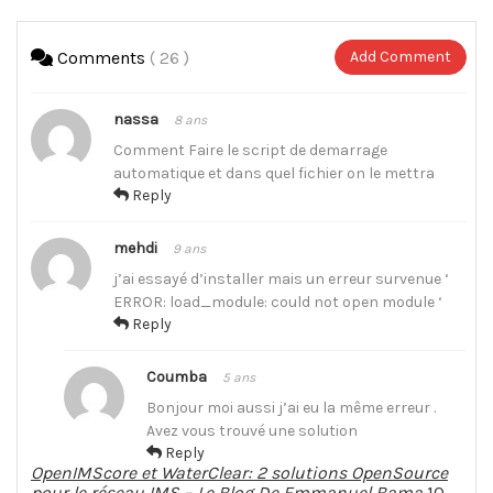
Comments
( 26 )
Add Comment
nassa
8 ans
Comment Faire le script de demarrage
automatique et dans quel fichier on le mettra
Reply
mehdi
9 ans
j’ai essayé d’installer mais un erreur survenue ‘
ERROR: load_module: could not open module ‘
Reply
Coumba
5 ans
Bonjour moi aussi j’ai eu la même erreur .
Avez vous trouvé une solution
Reply
OpenIMScore et WaterClear: 2 solutions OpenSource
pour le réseau IMS – Le Blog De Emmanuel Bama
10