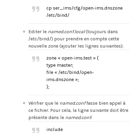
cp ser_ims/cfg/open-ims.dnszone
/etc/bind/
Editer le
named.conf.local
(toujours dans
/etc/bind/) pour prendre en compte cette
nouvelle zone (ajouter les lignes suivantes):
zone « open-ims.test » {
type master;
file « /etc/bind/open-
ims.dnszone »;
};
Vérifier que le
named.conf
fasse bien appel à
ce fichier. Pour cela, la ligne suivante doit être
présente dans le
named.conf
:
include