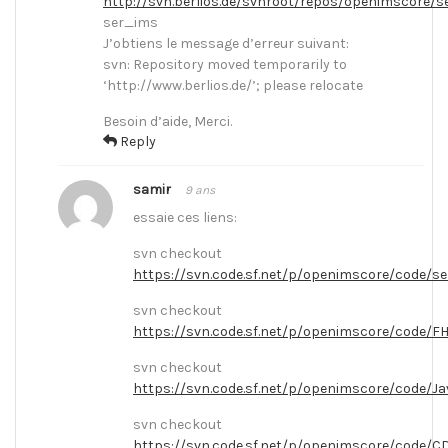
http://svn.berlios.de/svnroot/repos/openimscore/
ser_ims
J’obtiens le message d’erreur suivant:
svn: Repository moved temporarily to
‘http://www.berlios.de/’; please relocate
Besoin d’aide, Merci.
Reply
samir
9 ans
essaie ces liens:
svn checkout
https://svn.code.sf.net/p/openimscore/code/s
svn checkout
https://svn.code.sf.net/p/openimscore/code/F
svn checkout
https://svn.code.sf.net/p/openimscore/code/J
svn checkout
https://svn.code.sf.net/p/openimscore/code/C