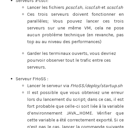
Serveurs
x
-cscf:
Lancer les fichiers
pcscf.sh
,
icscf.sh
et
scscf.sh
Ces trois serveurs doivent fonctionner en
parallèles; Vous pouvez lancer ces trois
serveurs sur une même VM, cela ne pose
aucun problème technique (en revanche, pas
top au au niveau des performances)
Garder les terminaux ouverts, vous devriez
pourvoir observer tout le trafic entre ces
serveurs.
Serveur FHoSS :
Lancer le serveur via
FHoSS/deploy/startup.sh
Il est possible que vous obteniez une erreur
lors du lancement du script; dans ce cas, il est
fort probable que celle-ci soit liée à la variable
d’environnement JAVA_HOME. Vérifier que
cette variable a été correctement exporté. Si ce
n’est pas le cas, lancer la commande suivante