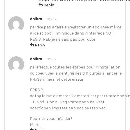
Reply
dhikra
12 ans
j’arrive pas a faire enregistrer un abonnée même
alice et bob il m’indique dans l’interface NOT-
REGISTRED je ne sais pas pourquoi
Reply
dhikra
12 ans
j’ai effectué toutes les étapes pour l’installation
du coeur. Seulement j’ai des difficultés à lancer le
FHoSS. il me met cette erreur
ERROR
de.fhg.fokus.diameter.DiameterPeer.peer.StateMachi
– I_Snd_Conn_Req StateMachine: Peer
scscf.open-ims.test can not be resolved.
Pourriez vous m’aider?
Merci