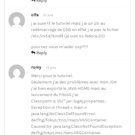
Reply
olfa
12 ans
j ai suivi tt le tutoriel mais j ai un pb au
redémarrage de DNS en effet j ai pas le fichier
/etc/init.d/bind9 (je suis ss fedora 20)
pourriez-vous m’aider svp???
Reply
romy
13 ans
Merci pour le tutoriel..
Seulement j’ai des problèmes avec mon JDK
j’ai bien exporté le JAVA-HOME mais au
lancement du FHoSS j’ai
Classpath is lib/*.jar::log4j.properties:..
Exception in thread « main »
java.lang.NoClassDefFoundError:
de/fhg/fokus/hss/main/HSSContainer
Caused by: java.lang.ClassNotFoundException:
de.fhg.fokus.hss.main.HSSContainer