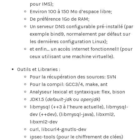
pour IMS);
Environ 100 à 150 Mo d’espace libre;
De préférence 1Go de RAM;
Un serveur DNS configurable pré-installé (par
exemple bind9, normalement par défaut sur
les dernières configuration Linux);
et enfin… un accès internet fonctionnel!! (pour
ceux utilisant une machine virtuelle).
Outils et Libraries :
Pour la récupération des sources: SVN
Pour la compil: GCC3/4, make, ant
Analyseur lexical et syntaxique: flex, bison
JDK1.5 (
default-jdk
ou
openjdk
)
libmysql (++3 à l’heure actuelle), libmysql-
dev (++dev), (libmysql-java), libxml2,
libxml2-dev
curl, libcurl4-gnutls-dev
ipsec-tools (pour le chiffrement de clées)