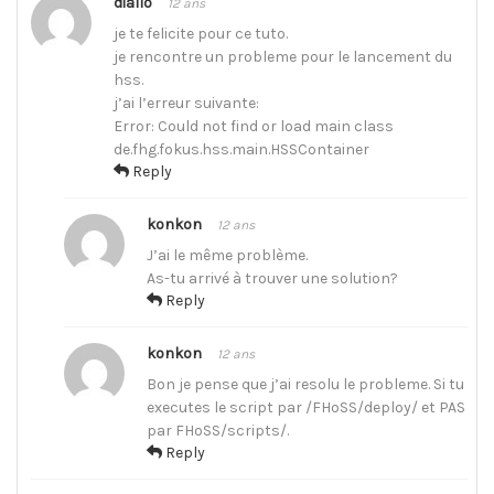
diallo
12 ans
je te felicite pour ce tuto.
je rencontre un probleme pour le lancement du
hss.
j’ai l’erreur suivante:
Error: Could not find or load main class
de.fhg.fokus.hss.main.HSSContainer
Reply
konkon
12 ans
J’ai le même problème.
As-tu arrivé à trouver une solution?
Reply
konkon
12 ans
Bon je pense que j’ai resolu le probleme. Si tu
executes le script par /FHoSS/deploy/ et PAS
par FHoSS/scripts/.
Reply