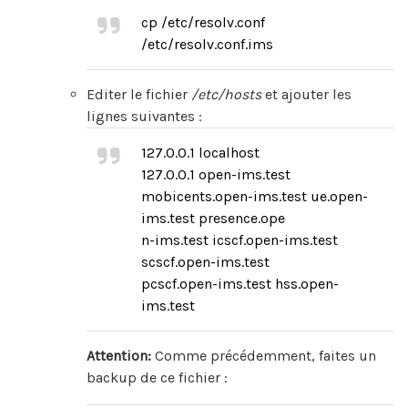
cp /etc/resolv.conf
/etc/resolv.conf.ims
Editer le fichier
/etc/hosts
et ajouter les
lignes suivantes :
127.0.0.1 localhost
127.0.0.1 open-ims.test
mobicents.open-ims.test ue.open-
ims.test presence.ope
n-ims.test icscf.open-ims.test
scscf.open-ims.test
pcscf.open-ims.test hss.open-
ims.test
Attention:
Comme précédemment, faites un
backup de ce fichier :